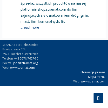
Sprzedaż wszystkich produktów na naszej
platformie shop.stramat.com do firm
zajmujących się oznakowaniem dróg, gmin,
miast, firm komunalnych, fir...
...read more
STRAMAT Vertriebs GmbH
Bonigstrasse 25b
6973 Hoechst / Österreich
Telefon: +43 5578 76276 0
Poczta:
jobs@stramat.org
Web:
www.stramat.com
Informacja prawna
Mapa terenu
Web:
www.stramat.com