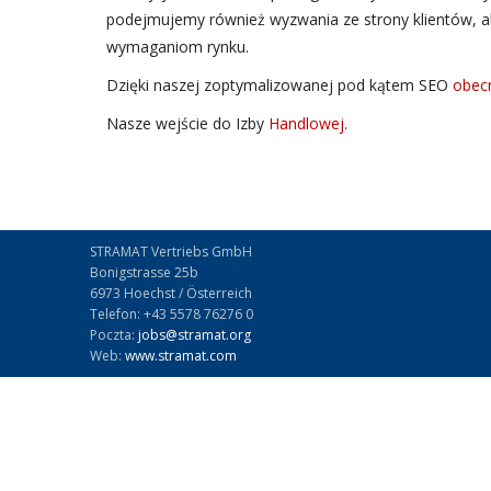
podejmujemy również wyzwania ze strony klientów, ab
wymaganiom rynku.
Dzięki naszej zoptymalizowanej pod kątem SEO
obec
Nasze wejście do Izby
Handlowej
.
STRAMAT Vertriebs GmbH
Bonigstrasse 25b
6973 Hoechst / Österreich
Telefon: +43 5578 76276 0
Poczta:
jobs@stramat.org
Web:
www.stramat.com