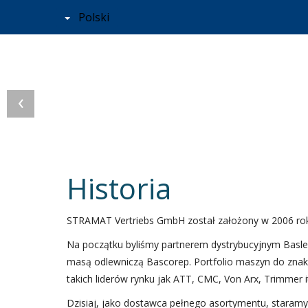
Polski
‹
Zostań partnerem
Maszyny do znakowa
Farby do znakowani
systemowym firmy
okorowania i suszen
specjalne farby do
Historia
Vertriebs GmbH!
podłoży . . .
znakowania i powle
STRAMAT Vertriebs GmbH został założony w 2006 roku.
podłóg . . .
Na początku byliśmy partnerem dystrybucyjnym Basler
Firma działająca w całej Europie w zakresie technol
Zaopatrujemy firmy zajmujące się oznakowaniem dr
masą odlewniczą Bascorep. Portfolio maszyn do znakow
renowacji dróg. Szukasz odpowiedzialnej pracy na 
przemysł w całej Europie.
Do znakowania dróg, powlekania ścieżek rowerowy
takich liderów rynku jak ATT, CMC, Von Arx, Trimmer i
freelancerem szukającym nowego wyzwania? Rozejr
powlekania powierzchni itp.
platformie w poszukiwaniu nowych możliwości!
Dzisiaj, jako dostawca pełnego asortymentu, staram