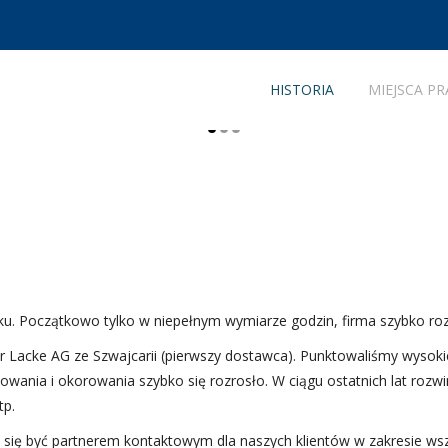
HISTORIA
MIEJSCA PR
nia dróg,
a dróg,
 STRAMAT
ia
kania
 Początkowo tylko w niepełnym wymiarze godzin, firma szybko rozwi
 Lacke AG ze Szwajcarii (pierwszy dostawca). Punktowaliśmy wysokie
ogii znakowania i
óg, miasta/gminy i
ania i okorowania szybko się rozrosło. W ciągu ostatnich lat rozwi
zapleczu? A może jesteś
ch, oznakowania hal,
tp.
zyj się po naszej
y się być partnerem kontaktowym dla naszych klientów w zakresie w