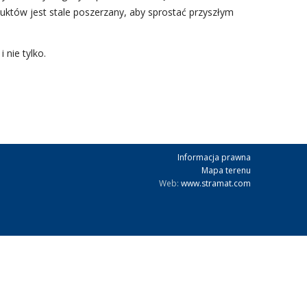
któw jest stale poszerzany, aby sprostać przyszłym
 nie tylko.
Informacja prawna
Mapa terenu
Web:
www.stramat.com